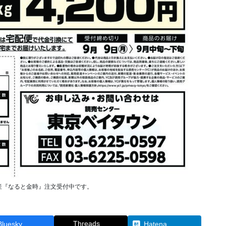
島県産『なると金時』注文受付中です。
Threads
Bluesky
Hatena