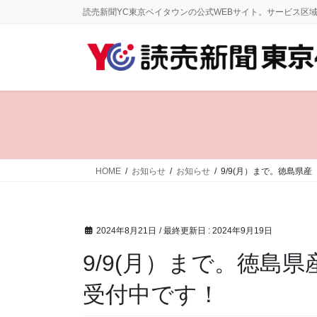
コ
ナ
読売新聞YC東京ベイタウンの公式WEBサイト。サービス区
ン
ビ
テ
ゲ
ン
ー
ツ
シ
に
ョ
移
ン
動
に
移
動
HOME
お知らせ
お知らせ
9/9(月）まで。徳島県
2024年8月21日
/ 最終更新日 :
2024年9月19日
9/9(月）まで。徳島
受付中です！